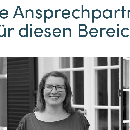
re Ansprechpart
ür diesen Berei
Melanie Gröbe
Diplom-Ingenieurin (FH) für
Bodenwissenschaften
T. 05231.30821-27