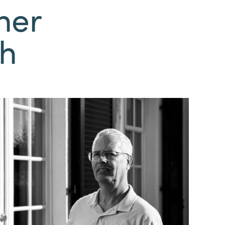
ner
ch
Stephan Sutmöller
Diplom Biologe
T. 05231.30821-26