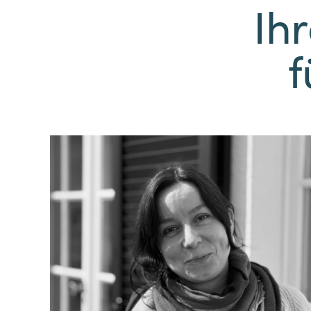
Ih
f
Jana Schiwek
Bachelor of Science (B.Sc.) Geographie
T. 05231.30821-24