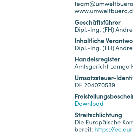
team@umweltbuero
www.umweltbuero.
Geschäftsführer
Dipl.-Ing. (FH) And
Inhaltliche Verantwor
Dipl.-Ing. (FH) And
Handelsregister
Amtsgericht Lemgo 
Umsatzsteuer-Ident
DE 204070539
Freistellungsbesche
Download
Streitschlichtung
Die Europäische Komm
bereit:
https://ec.e