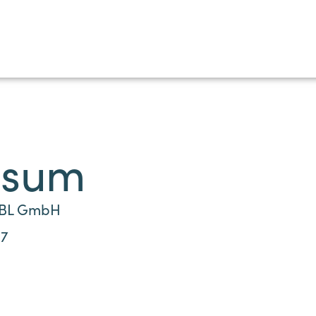
Startseite
Über uns
Leistungen
Aktuell
ssum
UBL GmbH
17