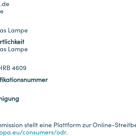
.de
de
reas Lampe
tlichkeit
reas Lampe
HRB 4609
ifikationsnummer
inigung
ission stellt eine Plattform zur Online-Streitb
uropa.eu/consumers/odr
.